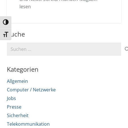
lesen
Umschalten auf hohe Kontraste
Suche
Schrift vergrößern
Suchen
nach:
Kategorien
Allgemein
Computer / Netzwerke
Jobs
Presse
Sicherheit
Telekommunikation